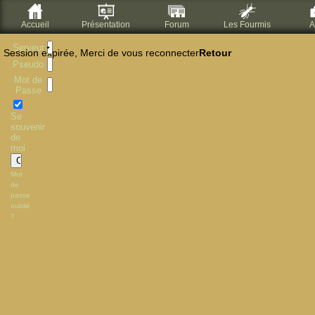
Accueil
Présentation
Forum
Les Fourmis
A
Serveur
Session expirée, Merci de vous reconnecter
Retour
Pseudo
Mot de
Passe
Se
souvenir
de
moi
Mot
de
passe
oublié
?